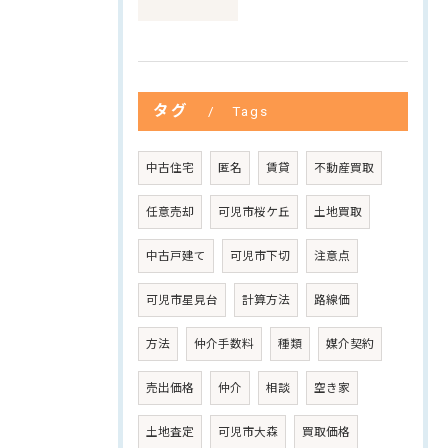
タグ
Tags
中古住宅
匿名
賃貸
不動産買取
任意売却
可児市桜ケ丘
土地買取
中古戸建て
可児市下切
注意点
可児市星見台
計算方法
路線価
方法
仲介手数料
種類
媒介契約
売出価格
仲介
相談
空き家
土地査定
可児市大森
買取価格