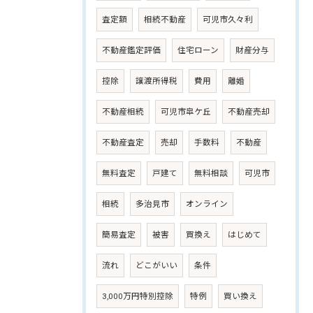
査定額
相続不動産
可児市久々利
不動産鑑定評価
住宅ローン
財産分与
控除
譲渡所得税
費用
離婚
不動産相続
可児市皐ケ丘
不動産売却
不動産査定
売却
手数料
不動産
無料査定
戸建て
無料相談
可児市
相続
多治見市
オンライン
簡易査定
被害
買換え
はじめて
流れ
どこがいい
条件
3,000万円特別控除
特例
買い換え