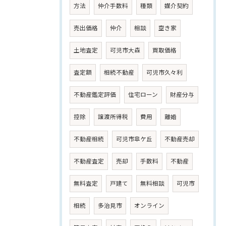
方法
仲介手数料
種類
媒介契約
売出価格
仲介
相談
空き家
土地査定
可児市大森
買取価格
査定額
相続不動産
可児市久々利
不動産鑑定評価
住宅ローン
財産分与
控除
譲渡所得税
費用
離婚
不動産相続
可児市皐ケ丘
不動産売却
不動産査定
売却
手数料
不動産
無料査定
戸建て
無料相談
可児市
相続
多治見市
オンライン